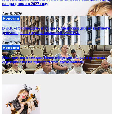
на праздники в 2027 году
Авг 8, 2026
Новости
В ЖК «Гренландия» впервые клиентские дни от крупного
девелопера — группы компаний «СОЮЗ»
Авг 7, 2026
Новости
Многодетным семьям Новосибирской области вручены
сертификаты на приобретение автомобилей
Авг 7, 2026