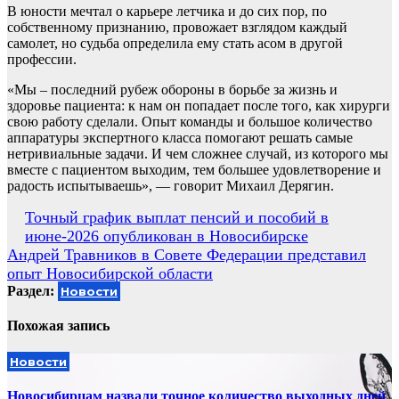
В юности мечтал о карьере летчика и до сих пор, по
собственному признанию, провожает взглядом каждый
самолет, но судьба определила ему стать асом в другой
профессии.
«Мы – последний рубеж обороны в борьбе за жизнь и
здоровье пациента: к нам он попадает после того, как хирурги
свою работу сделали. Опыт команды и большое количество
аппаратуры экспертного класса помогают решать самые
нетривиальные задачи. И чем сложнее случай, из которого мы
вместе с пациентом выходим, тем большее удовлетворение и
радость испытываешь», — говорит Михаил Дерягин.
Навигация
Точный график выплат пенсий и пособий в
июне-2026 опубликован в Новосибирске
по
Андрей Травников в Совете Федерации представил
записям
опыт Новосибирской области
Раздел:
Новости
Похожая запись
Новости
Новосибирцам назвали точное количество выходных дней