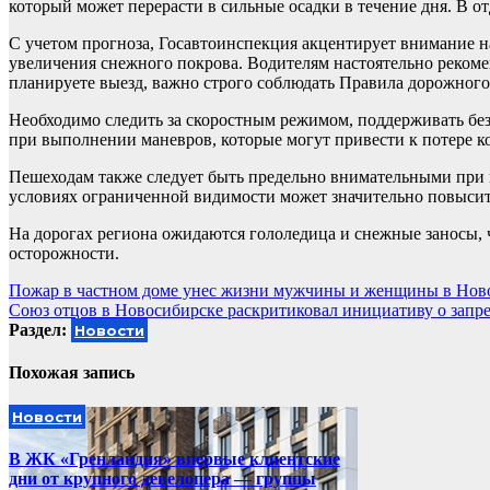
который может перерасти в сильные осадки в течение дня. В о
С учетом прогноза, Госавтоинспекция акцентирует внимание 
увеличения снежного покрова. Водителям настоятельно рекомен
планируете выезд, важно строго соблюдать Правила дорожног
Необходимо следить за скоростным режимом, поддерживать б
при выполнении маневров, которые могут привести к потере к
Пешеходам также следует быть предельно внимательными при 
условиях ограниченной видимости может значительно повысит
На дорогах региона ожидаются гололедица и снежные заносы, 
осторожности.
Навигация
Пожар в частном доме унес жизни мужчины и женщины в Нов
Союз отцов в Новосибирске раскритиковал инициативу о запр
по
Раздел:
Новости
записям
Похожая запись
Новости
В ЖК «Гренландия» впервые клиентские
дни от крупного девелопера — группы