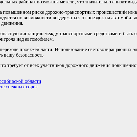
тдельных районах возможны метели, что значительно снизит види
на повышенном риске дорожно-транспортных происшествий из-з
дуется по возможности воздержаться от поездок на автомобилях
о движения.
езопасную дистанцию между транспортными средствами и быть 
онтроля над автомобилем.
переходе проезжей части. Использование световозвращающих эл
ь вашу безопасность.
что требует от всех участников дорожного движения повышенно
осибирской области
ете снежных горок