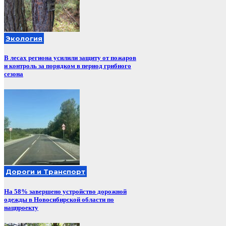
Экология
В лесах региона усилили защиту от пожаров
и контроль за порядком в период грибного
сезона
Дороги и Транспорт
На 58% завершено устройство дорожной
одежды в Новосибирской области по
нацпроекту