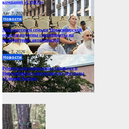
компаний «СОЮЗ»
Авг 7, 2026
Новости
Многодетным семьям Новосибирской
области вручены сертификаты на
приобретение автомобилей
Авг 7, 2026
Новости
Ремонты на социальных объектах в
Новосибирске контролируют депутаты
«Единой России»
Авг 7, 2026