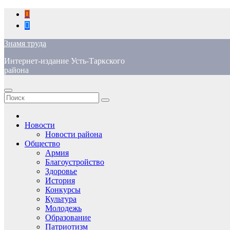
Перейти
к
содержимому
Знамя труда
Интернет-издание Усть-Таркского
района
Новости
Новости района
Общество
Армия
Благоустройство
Здоровье
История
Конкурсы
Культура
Молодежь
Образование
Патриотизм