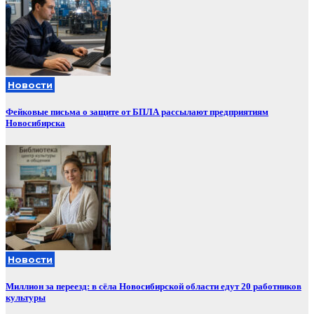
Новости
Фейковые письма о защите от БПЛА рассылают предприятиям
Новосибирска
Новости
Миллион за переезд: в сёла Новосибирской области едут 20 работников
культуры