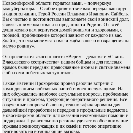
Новосибирской области гордятся вами, – подчеркнул
замгубернатора. – Особое приветствие вам передал ваш друг
и однополчанин, Герой России Владимир Иванович Сайбель.
Вы с честью и достоинством выполняете свой воинский долг,
являясь примером отваги и преданности Родине. От всей
души желаю вам вернуться домой живыми и здоровыми, с
победой, приближение которой зависит от каждого из вас.
Знайте, что мы молимся за вас и ждём вашего возвращения на
малую родину».
От просветительского проекта «Верим – делаем» и «Свято-
Власьевского сестричества» нашим бойцам и для полевых
храмов были переданы православные иконы и святые знамёна
с образами небесных заступников.
Также Евгений Прохоренко провёл рабочие встречи с
командованием войсковых частей и военнослужащими. На
них обсуждались наиболее актуальные вопросы, проблемные
ситуации и просьбы, требующие оперативного решения. Все
озвученные вопросы были тщательно зафиксированы для
дальнейшей проработки и передачи в профильные ведомства
Новосибирской области для оказания необходимой помощи и
поддержки. Правительство региона уделяет особое внимание
нуждам военнослужащих и их семей и готово оперативно
реагировать на возникающие вызовы.