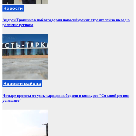
Новости
Андрей Травников поблагодарил новосибирских строителей за вклад в
развитие региона
Новости района
Четыре проекта от усть-таркцев победили в конкурсе “Со мной регион
успешнее”