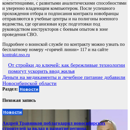
компетенциями, с развитыми аналитическими способностями
и уверенно владеющим компьютером. После успешного
прохождения отбора и подписания контракта новобранцы
отправляются в учебные центры и на полигоны военного
ведомства, где организован курс подготовки под
руководством инструкторов с боевым опытом в зоне
проведения СВО.
Подробнее о воинской службе по контракту можно узнать по
бесплатному номеру «горячей линии» 117 и на сайте
kontrakt.nso.ru
Навигация
От стройки до ключей: как бережливые технологии
помогут ускорить ввод жилья
по
Деньги на медикаменты и лечебное питание добавили
записям
Новосибирской области
Раздел:
Новости
Похожая запись
Новости
Андрей Травников поблагодарил новосибирских
строителей за вклад в развитие региона