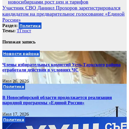
новосибирцами рост цен и тарифов
по
Участник СВО Даниил Прохоров зарегистрировался
записям
кандидатом на предварительное голосование «Единой
России»
Раздел:
Политика
Темы:
ТГпост
Похожая запись
Новости района
Члены избирательных комиссий Усть-Таркского района
отработали действия в условиях ЧС
Июл 26, 2026
Политика
В Новосибирской области продолжается реализация
народной программы «Единой России»
Июл 17, 2026
Политика