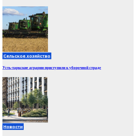
Сельское хозяйство
Усть-таркские аграрии приступили к уборочной страде
Новости