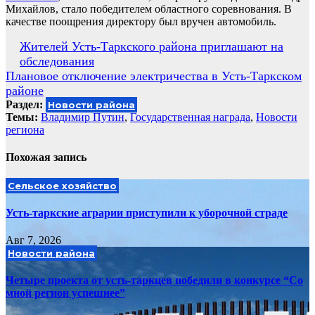
Михайлов, стало победителем областного соревнования. В
качестве поощрения директору был вручен автомобиль.
Навигация
Жителей Усть-Таркского района приглашают на
обследования
по
Плановое отключение электричества в Усть-Таркском
записям
районе
Раздел:
Новости района
Темы:
Владимир Путин
,
Государственная награда
,
Новости
региона
Похожая запись
Сельское хозяйство
Усть-таркские аграрии приступили к уборочной страде
Авг 7, 2026
Новости района
Четыре проекта от усть-таркцев победили в конкурсе “Со
мной регион успешнее”