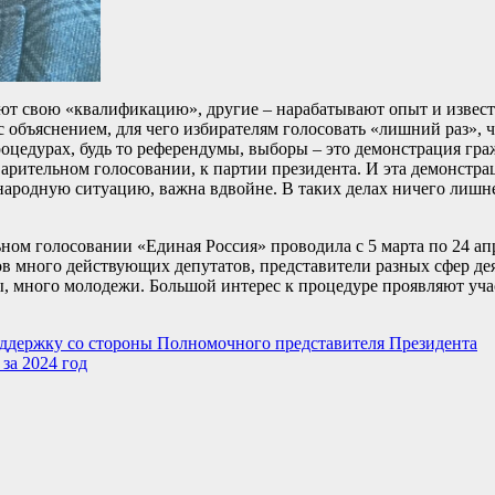
т свою «квалификацию», другие – нарабатывают опыт и известн
 с объяснением, для чего избирателям голосовать «лишний раз», 
процедурах, будь то референдумы, выборы – это демонстрация гр
едварительном голосовании, к партии президента. И эта демонстр
народную ситуацию, важна вдвойне. В таких делах ничего лишне
ом голосовании «Единая Россия» проводила с 5 марта по 24 апр
ов много действующих депутатов, представители разных сфер де
ры, много молодежи. Большой интерес к процедуре проявляют уч
оддержку со стороны Полномочного представителя Президента
за 2024 год