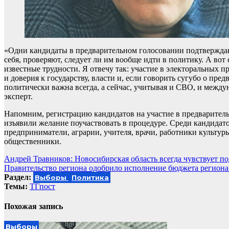
«Одни кандидаты в предварительном голосовании подтверждаю
себя, проверяют, следует ли им вообще идти в политику. А вот
известные трудности. Я отвечу так: участие в электоральных 
и доверия к государству, власти и, если говорить сугубо о пр
политически важна всегда, а сейчас, учитывая и СВО, и между
эксперт.
Напомним, регистрацию кандидатов на участие в предварительн
изъявили желание поучаствовать в процедуре. Среди кандидат
предприниматели, аграрии, учителя, врачи, работники культу
общественники.
Навигация
Андрей Травников: Новосибирская область всегда чувствует п
Правительство региона одобрило исполнение бюджета региона 
по
Раздел:
Выборы
Политика
записям
Темы:
ТГпост
Похожая запись
Выборы