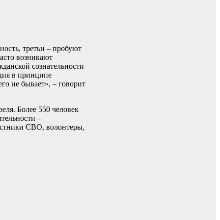
ость, третьи – пробуют
часто возникают
ажданской сознательности
ация в принципе
го не бывает», – говорит
еля. Более 550 человек
ятельности –
астники СВО, волонтеры,