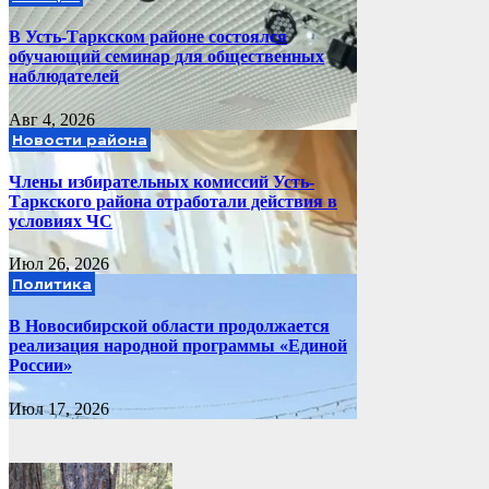
В Усть-Таркском районе состоялся
обучающий семинар для общественных
наблюдателей
Авг 4, 2026
Новости района
Члены избирательных комиссий Усть-
Таркского района отработали действия в
условиях ЧС
Июл 26, 2026
Политика
В Новосибирской области продолжается
реализация народной программы «Единой
России»
Июл 17, 2026