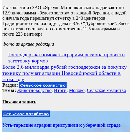
Их коллеги из ЗАО «Яркуль-Матюшкинское» надаивают по
12,9 килограмма «белого золота» от каждой буренки, а надой
с начала года перешагнул отметку в 240 центнеров.
Традиционно неплохо идут дела в ЗАО “Дубровинское”. Здесь
показатели составляют соответственно 11,5 килограмма и
почти 223 центнера.
Фото из архива редакции
Навигация
Господдержка поможет аграриям региона провести
заготовку кормов
по
Более 2,6 миллиарда рублей господдержки за покупку
записям
технику получат аграрии Новосибирской области в
этом году
Раздел:
Сельское хозяйство
Темы:
Животноводство
,
Итоги
,
Молоко
,
Сельское хозяйство
Похожая запись
Сельское хозяйство
Усть-таркские аграрии приступили к уборочной страде