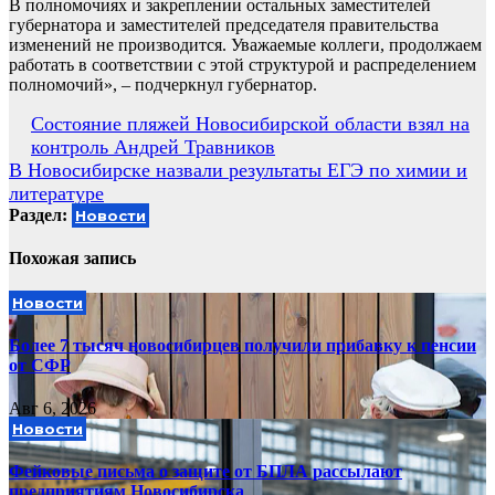
В полномочиях и закреплении остальных заместителей
губернатора и заместителей председателя правительства
изменений не производится. Уважаемые коллеги, продолжаем
работать в соответствии с этой структурой и распределением
полномочий», – подчеркнул губернатор.
Навигация
Состояние пляжей Новосибирской области взял на
контроль Андрей Травников
по
В Новосибирске назвали результаты ЕГЭ по химии и
записям
литературе
Раздел:
Новости
Похожая запись
Новости
Более 7 тысяч новосибирцев получили прибавку к пенсии
от СФР
Авг 6, 2026
Новости
Фейковые письма о защите от БПЛА рассылают
предприятиям Новосибирска