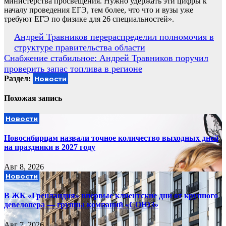
министерства просвещения. Нужно удержать эти цифры к
началу проведения ЕГЭ, тем более, что что и вузы уже
требуют ЕГЭ по физике для 26 специальностей».
Навигация
Андрей Травников перераспределил полномочия в
структуре правительства области
по
Снабжение стабильное: Андрей Травников поручил
записям
проверить запас топлива в регионе
Раздел:
Новости
Похожая запись
Новости
Новосибирцам назвали точное количество выходных дней
на праздники в 2027 году
Авг 8, 2026
Новости
В ЖК «Гренландия» впервые клиентские дни от крупного
девелопера — группы компаний «СОЮЗ»
Авг 7, 2026