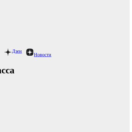
Дзен
Новости
сса