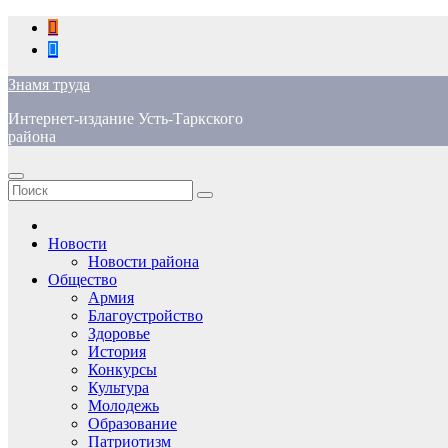
Перейти
к
содержимому
Знамя труда
Интернет-издание Усть-Таркского
района
Новости
Новости района
Общество
Армия
Благоустройство
Здоровье
История
Конкурсы
Культура
Молодежь
Образование
Патриотизм