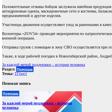
Положительные отзывы бойцов заслужила швейная продукция
антидроновые одеяла, маскировочные сети и костюмы, балакл
предназначений и другие изделия.
Участницы движения осуществляют уход за раненными в качест
Волонтеры «ZOV54» проводят мероприятия по патриотическому
военной операции.
Отправка грузов с помощью в зону СВО осуществляется при п
Также, в ходе рабочей поездки в Новосибирский район, Андре
Навигация
За каждой мерой поддержки – история человека
Раздел:
Помощь
по
Темы:
ТГпост
записям
Похожая запись
Помощь
За каждой мерой поддержки – история
человека