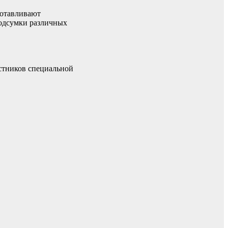
готавливают
подсумки различных
стников специальной