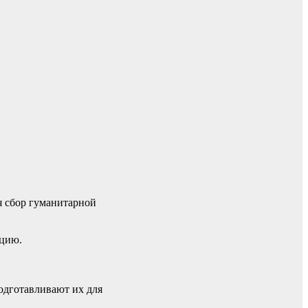
я сбор гуманитарной
кцию.
одготавливают их для