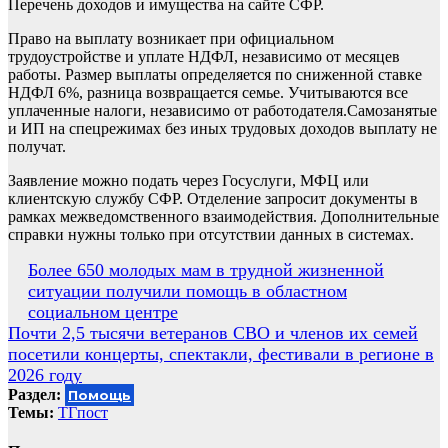
Перечень доходов и имущества на сайте СФР.
Право на выплату возникает при официальном
трудоустройстве и уплате НДФЛ, независимо от месяцев
работы. Размер выплаты определяется по сниженной ставке
НДФЛ 6%, разница возвращается семье. Учитываются все
уплаченные налоги, независимо от работодателя.Самозанятые
и ИП на спецрежимах без иных трудовых доходов выплату не
получат.
Заявление можно подать через Госуслуги, МФЦ или
клиентскую службу СФР. Отделение запросит документы в
рамках межведомственного взаимодействия. Дополнительные
справки нужны только при отсутствии данных в системах.
Навигация
Более 650 молодых мам в трудной жизненной
ситуации получили помощь в областном
по
социальном центре
записям
Почти 2,5 тысячи ветеранов СВО и членов их семей
посетили концерты, спектакли, фестивали в регионе в
2026 году
Раздел:
Помощь
Темы:
ТГпост