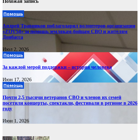
Похожая запись
Помощь
Андрей Травников поблагодарил волонтеров организации
«ZOV54» за помощь землякам-бойцам СВО и жителям
Донбасса
Июл 2, 2026
Помощь
За каждой мерой поддержки – история человека
Июн 17, 2026
Помощь
Почти 2,5 тысячи ветеранов СВО и членов их семей
посетили концерты, спектакли, фестивали в регионе в 2026
году
Июн 1, 2026