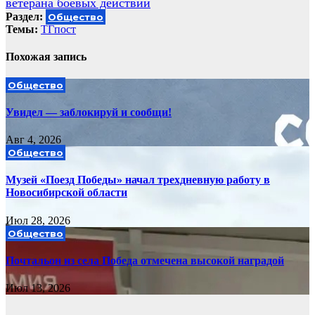
ветерана боевых действий
Раздел:
Общество
Темы:
ТГпост
Похожая запись
Общество
Увидел — заблокируй и сообщи!
Авг 4, 2026
Общество
Музей «Поезд Победы» начал трехдневную работу в
Новосибирской области
Июл 28, 2026
Общество
Почтальон из села Победа отмечена высокой наградой
Июл 13, 2026