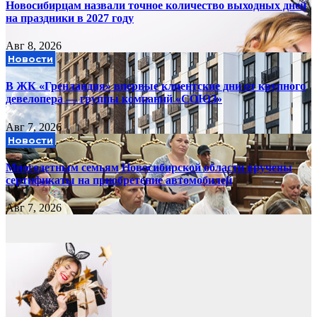
Новосибирцам назвали точное количество выходных дней
на праздники в 2027 году
Авг 8, 2026
Новости
В ЖК «Гренландия» впервые клиентские дни от крупного
девелопера — группы компаний «СОЮЗ»
Авг 7, 2026
Новости
Многодетным семьям Новосибирской области вручены
сертификаты на приобретение автомобилей
Авг 7, 2026