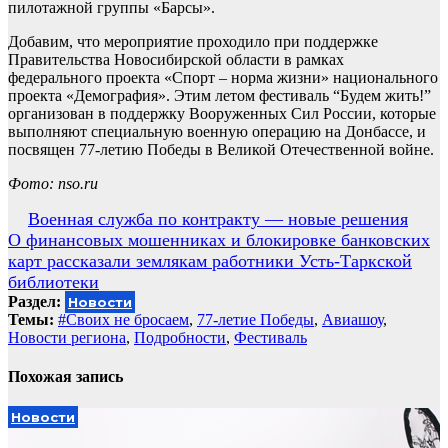
пилотажной группы «Барсы».
Добавим, что мероприятие проходило при поддержке
Правительства Новосибирской области в рамках
федерального проекта «Спорт – норма жизни» национального
проекта «Демография». Этим летом фестиваль “Будем жить!”
организован в поддержку Вооруженных Сил России, которые
выполняют специальную военную операцию на Донбассе, и
посвящен 77-летию Победы в Великой Отечественной войне.
Фото: nso.ru
Навигация
Военная служба по контракту — новые решения
О финансовых мошенниках и блокировке банковских
по
карт рассказали землякам работники Усть-Таркской
записям
библиотеки
Раздел:
Новости
Темы:
#Своих не бросаем
,
77-летие Победы
,
Авиашоу
,
Новости региона
,
Подробности
,
Фестиваль
Похожая запись
Новости