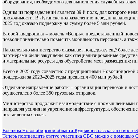
оборудования, необходимого для выполнения служебных задач 
Одним из подразделений является 89-й полк, для которого не
проходимости. В Луганске подразделению передан квадроцикл
2025 год оказало поддержку на сумму более 5 млн рублей.
Второй квадроцикл – модель «Вепрь», предоставленный новосиб
позволит значительно повысить мобильность персонала, а так
Параллельно министерство оказывает поддержку ещё более де
партнёрами были закуплены как специализированные средства
и материальные ресурсы для обустройства мест размещения: пи
Всего в 2025 году совместно с предприятиями Новосибирской
поддержки за 2023–2025 годы превысил 400 млн рублей.
Отдельное направление работы – организация перевозок и дос
осуществлено более 350 грузовых отправок.
Министерство продолжит взаимодействие с промышленными п
направляя усилия на укрепление инфраструктуры, обеспечени
поставленных задач.
Навигация
Военком Новосибирской области Кудрявцев рассказал о востр
Теперь подтвердить статус участника СВО можно с помощью 