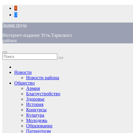
Перейти
к
содержимому
Знамя труда
Интернет-издание Усть-Таркского
района
Новости
Новости района
Общество
Армия
Благоустройство
Здоровье
История
Конкурсы
Культура
Молодежь
Образование
Патриотизм