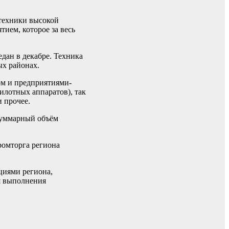
 техники высокой
ием, которое за весь
дан в декабре. Техника
ых районах.
ом и предприятиями-
илотных аппаратов), так
 прочее.
 Суммарный объём
ромторга региона
циями региона,
я выполнения