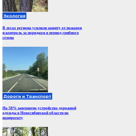
Экология
В лесах региона усилили защиту от пожаров
и контроль за порядком в период грибного
сезона
Дороги и Транспорт
На 58% завершено устройство дорожной
одежды в Новосибирской области по
нацпроекту