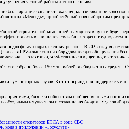
и улучшения условий работы личного состава.
давно была организована поставка специализированной колесной
-болотоход «Медведь», приобретённый новосибирским предприят
ирской строительной компанией, находится в пути и будет пере
же эффективность выполнения служебных задач в труднодоступн
сяти подшефным подразделениям региона. В 2025 году ведомств
 (включая FPV-комплекты и оборудование для обнаружения бесп
ломатериалы, электрика, хозяйственное имущество, оргтехника и
 области собрано более 150 млн рублей внебюджетных средств.
тавки гуманитарных грузов. За этот период при поддержке минп
редприятиями, бизнес-сообществом и общественными организа
е необходимым имуществом и создание необходимых условий дл
ебованности операторов БПЛА в зоне СВО
QR-кода в приложении «Госуслуги»