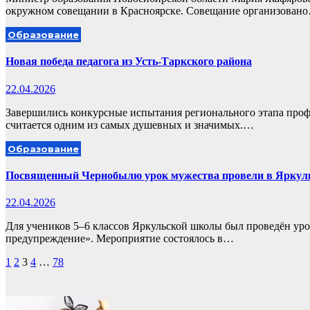
окружном совещании в Красноярске. Совещание организован
Образование
Новая победа педагога из Усть-Таркского района
22.04.2026
Завершились конкурсные испытания регионального этапа проф
считается одним из самых душевных и значимых.…
Образование
Посвященный Чернобылю урок мужества провели в Яркул
22.04.2026
Для учеников 5–6 классов Яркульской школы был проведён уро
предупреждение». Мероприятие состоялось в…
Пагинация
1
2
3
4
…
78
записей