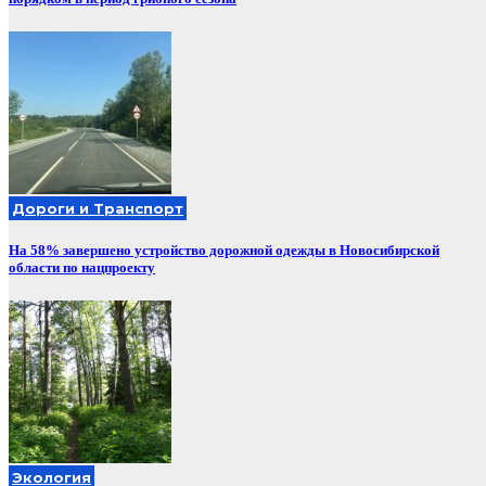
Дороги и Транспорт
На 58% завершено устройство дорожной одежды в Новосибирской
области по нацпроекту
Экология