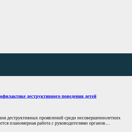
офилактике деструктивного поведения детей
ния деструктивных проявлений среди несовершеннолетних
ется планомерная работа с руководителями органов…