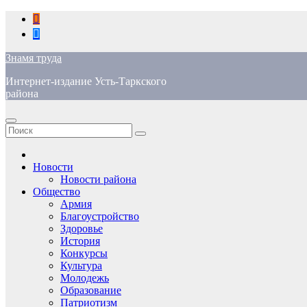
Перейти
к
содержимому
Знамя труда
Интернет-издание Усть-Таркского
района
Новости
Новости района
Общество
Армия
Благоустройство
Здоровье
История
Конкурсы
Культура
Молодежь
Образование
Патриотизм