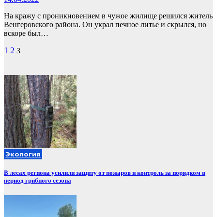
На кражу с проникновением в чужое жилище решился житель
Венгеровского района. Он украл печное литье и скрылся, но
вскоре был…
Пагинация
1
2
3
записей
Экология
В лесах региона усилили защиту от пожаров и контроль за порядком в
период грибного сезона