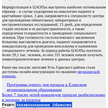
Маршрутизация в ЦАОПах выстроена наиболее оптимальным
образом – в случае подозрения на онкологию пациент в
кратчайшие сроки, 3 дня, направляется к специалисту центра
для прохождения обязательных лабораторных и
инструментальных исследований, 15 дней, для определения
стадии опухоли и ее распространенности, а также
определения толерантности к проведению специального
лечения. При готовности гистологического заключения
больному выставляется диагноз, пациент направляется в
онкодиспансер для проведения консилиума и назначения
специального лечения. За период работы ЦАОПы посетило
более 29,1 тыс. человек, из них 331 человек начали получать
химиотерапевтическое лечение в данных центрах.
Ранее мы писали: жителям Усть-Таркского района стали
доступны онлайн-консультации по оказанию
медицинской
помощи.
Навигация
Программа одного дня прошла в Еланском
муниципальном образовании
по
Более 7 тысяч детей-инвалидов прошли реабилитацию
записям
в регионе за полгода
Раздел:
Здравоохранение
Общество