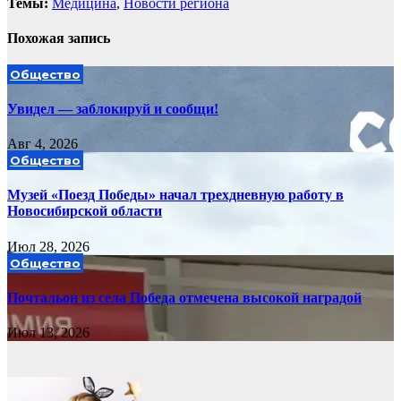
Темы:
Медицина
,
Новости региона
Похожая запись
Общество
Увидел — заблокируй и сообщи!
Авг 4, 2026
Общество
Музей «Поезд Победы» начал трехдневную работу в
Новосибирской области
Июл 28, 2026
Общество
Почтальон из села Победа отмечена высокой наградой
Июл 13, 2026