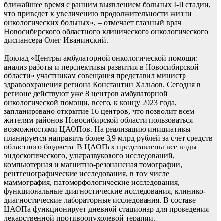
ближайшее время с ранним выявлением больных I-II стадии,
что приведет к увеличению продолжительности жизни
онкологических больных», – отмечает главный врач
Новосибирского областного клинического онкологического
диспансера Олег Иванинский.
Доклад «Центры амбулаторной онкологической помощи:
анализ работы и перспективы развития в Новосибирской
области» участникам совещания представил министр
здравоохранения региона Константин Хальзов. Сегодня в
регионе действуют уже 8 центров амбулаторной
онкологической помощи, всего, к концу 2023 года,
запланировано открытие 16 центров, что позволит всем
жителям районов Новосибирской области пользоваться
возможностями ЦАОПов. На реализацию инициативы
планируется направить более 3,9 млрд рублей за счет средств
областного бюджета. В ЦАОПах представлены все виды
эндоскопического, ультразвукового исследований,
компьютерная и магнитно-резонансная томографии,
рентгенографические исследования, в том числе
маммография, патоморфологические исследования,
функциональные диагностические исследования, клинико-
диагностические лабораторные исследования. В составе
ЦАОПа функционирует дневной стационар для проведения
лекарственной противоопухолевой терапии.