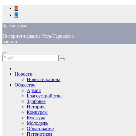
Перейти
к
содержимому
Знамя труда
Интернет-издание Усть-Таркского
района
Новости
Новости района
Общество
Армия
Благоустройство
Здоровье
История
Конкурсы
Культура
Молодежь
Образование
Патриотизм