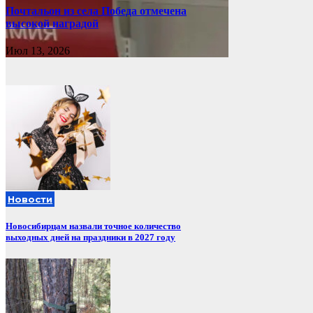
Почтальон из села Победа отмечена
высокой наградой
Июл 13, 2026
Новости
Новосибирцам назвали точное количество
выходных дней на праздники в 2027 году