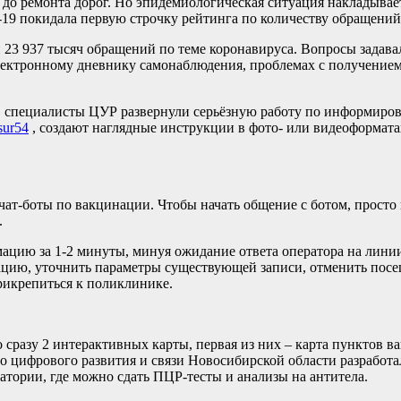
до ремонта дорог. Но эпидемиологическая ситуация накладывает
9 покидала первую строчку рейтинга по количеству обращений 
 23 937 тысяч обращений по теме коронавируса. Вопросы задава
лектронному дневнику самонаблюдения, проблемах с получение
у, специалисты ЦУР развернули серьёзную работу по информиро
tsur54
, создают наглядные инструкции в фото- или видеоформата
 чат-боты по вакцинации. Чтобы начать общение с ботом, просто
.
ацию за 1-2 минуты, минуя ожидание ответа оператора на лини
инацию, уточнить параметры существующей записи, отменить пос
рикрепиться к поликлинике.
 сразу 2 интерактивных карты, первая из них – карта пунктов в
 цифрового развития и связи Новосибирской области разработа
тории, где можно сдать ПЦР-тесты и анализы на антитела.