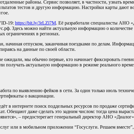
тдаленные районы. Сервис позволяет, в частности, узнать врем
зультатов тестов и другую информацию. Настройки карты дают в
угое.
VID-19:
https://bit.ly/3rLZl7M
. Её разработали специалисты АНО 
с.рф. Здесь можно найти актуальную информацию о количестве
ых ограничениях в регионах.
н, начиная отпуском, заканчивая поездками по делам. Информа
ираясь на данные по своей области.
не ожидали, мы обычно первые, кто начинает фиксировать гневн
огли получать актуальную информацию в режиме реального време
работа по выявлению фейков в сети. За один только июль техн
ертификаты о вакцинации.
дёт в интернете поиск поддельных ресурсов по продаже сертиф
. Обещают даже сделать это задним числом: тогда цена выраста
появится», – предостерегает генеральный директор АНО «Диалог»
слуг или в мобильном приложении “Госуслуги. Решаем вместе”,