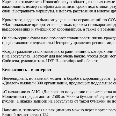
Карта охватывает всю Новосибирскую область, включая самые о
вакцинации, номер телефона для записи, сроки подготовки ре
слои, выстраивать маршруты, измерять расстояния и многое др
Кроме того, недавно была запущена карта ограничений по CO
«Национальные приоритеты» в рамках проекта стопкоронавиру
выздоровевших и умерших от коронавируса, а также о временн
Онлайн-сервис буквально помогает спланировать жизнь гражда
предоставляют специалисты Центров управления регионами, оп
«Когда граждане сталкиваются с ограничениями, которых они 
и на Госуслугах. Поэтому для нас очень важно, чтобы люди м
Соболева, руководитель ЦУР Новосибирской области.
Безопасность – в интернет
Неочевидный, но важный момент в борьбе с коронавирусом – 
«Диалог» выявили 300 организаций, продающих поддельные с
«С начала июля АНО «Диалог» по поручению правительства ве
Мошенники предлагают от 2500 до 7000 за бумажный сертификат
рублей. Никаких записей на Госуслугах от такой бумажки не 
Напомним, записаться на вакцинацию можно через портал госу
Единой регистратуры 124.