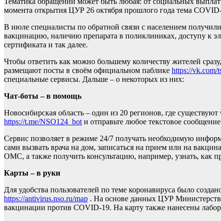
Тематика обращений может быть любая: от социальных выплат 
момента открытия ЦУР 26 октября прошлого года тема COVID-1
В июле специалисты по обратной связи с населением получили
вакцинацию, наличию препарата в поликлиниках, доступу к э
сертификата и так далее.
Чтобы ответить как можно большему количеству жителей сраз
размещают посты в своём официальном паблике
https://vk.com/
специальные сервисы. Дальше – о некоторых из них:
Чат-боты – в помощь
Новосибирская область – один из 20 регионов, где существуют
https://t.me/NSO124_bot
и отправьте любое текстовое сообщение
Сервис позволяет в режиме 24/7 получать необходимую информ
сами вызвать врача на дом, записаться на прием или на вакц
ОМС, а также получить консультацию, например, узнать, как п
Карты – в руки
Для удобства пользователей по теме коронавируса было создано
https://antivirus.nso.ru/map
. На основе данных ЦУР Министерство
вакцинации против COVID-19. На карту также нанесены лабора