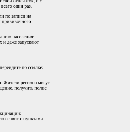
 свой отпечаток, и с
всего один раз.
ли по записи на
м прививочного
ванию населения:
х и даже запускают
 перейдите по ссылке:
и. Жители региона могут
ещение, получить полис
акцинации:
ло сервис с пунктами