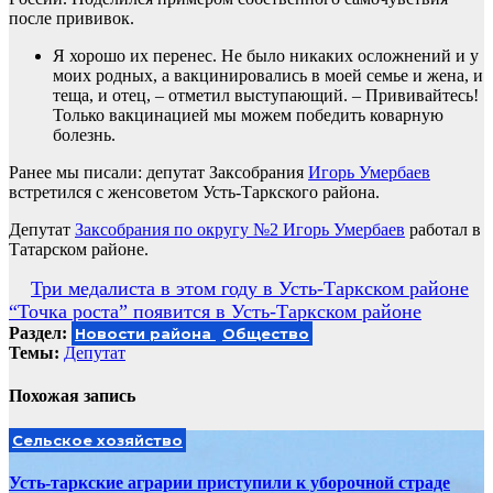
после прививок.
Я хорошо их перенес. Не было никаких осложнений и у
моих родных, а вакцинировались в моей семье и жена, и
теща, и отец, – отметил выступающий. – Прививайтесь!
Только вакцинацией мы можем победить коварную
болезнь.
Ранее мы писали: депутат Заксобрания
Игорь Умербаев
встретился с женсоветом Усть-Таркского района.
Депутат
Заксобрания по округу №2 Игорь Умербаев
работал в
Татарском районе.
Навигация
Три медалиста в этом году в Усть-Таркском районе
“Точка роста” появится в Усть-Таркском районе
по
Раздел:
Новости района
Общество
записям
Темы:
Депутат
Похожая запись
Сельское хозяйство
Усть-таркские аграрии приступили к уборочной страде