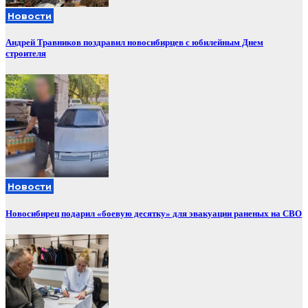
Новости
Андрей Травников поздравил новосибирцев с юбилейным Днем
строителя
Новости
Новосибирец подарил «боевую десятку» для эвакуации раненых на СВО