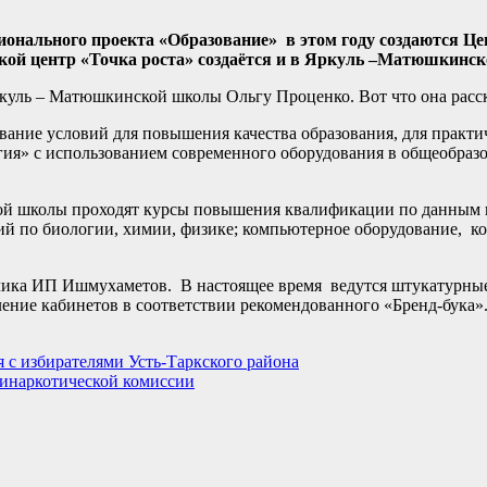
онального проекта «Образование» в этом году создаются Ц
акой центр «Точка роста» создаётся и в Яркуль –Матюшкинск
куль – Матюшкинской школы Ольгу Проценко. Вот что она расск
вание условий для повышения качества образования, для практи
гия» с использованием современного оборудования в общеобраз
кой школы проходят курсы повышения квалификации по данным 
ий по биологии, химии, физике; компьютерное оборудование, к
чика ИП Ишмухаметов. В настоящее время ведутся штукатурные
ние кабинетов в соответствии рекомендованного «Бренд-бука».
 с избирателями Усть-Таркского района
тинаркотической комиссии