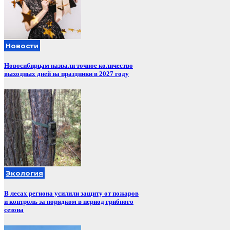
Новости
Новосибирцам назвали точное количество
выходных дней на праздники в 2027 году
Экология
В лесах региона усилили защиту от пожаров
и контроль за порядком в период грибного
сезона