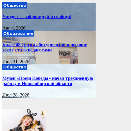
Общество
Увидел — заблокируй и сообщи!
Авг 4, 2026
Образование
Более 48 тысяч абитуриентов в регионе
хотят стать педагогами
Июл 31, 2026
Общество
Музей «Поезд Победы» начал трехдневную
работу в Новосибирской области
Июл 28, 2026