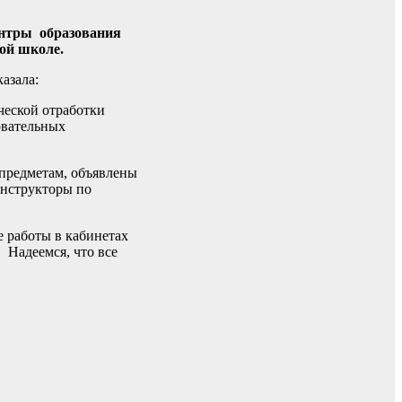
ентры образования
ой школе.
азала:
ческой отработки
овательных
предметам, объявлены
онструкторы по
 работы в кабинетах
 Надеемся, что все