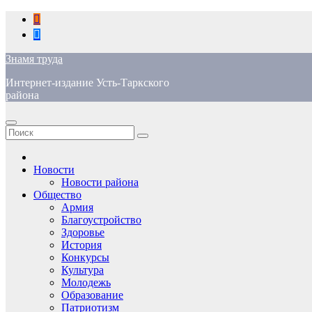
Перейти
к
содержимому
Знамя труда
Интернет-издание Усть-Таркского
района
Новости
Новости района
Общество
Армия
Благоустройство
Здоровье
История
Конкурсы
Культура
Молодежь
Образование
Патриотизм