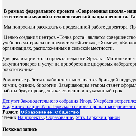
В рамках федерального проекта «Современная школа» наци
естественно-научной и технологической направленности. Т
Мы попросили рассказать о проделанной работе директора Яр
-Целью создания центров «Точка роста» является совершенство
учебного материала по предметам «Физика», «Химия», «Биоло
организациях, расположенных в сельской местности.
Для реализации этого проекта педагоги Яркуль – Матюшкинс
закупки товаров и услуг на приобретение цифровых лаборатор
робототехнике.
Ремонтные работы в кабинетах выполняются бригадой подряд
химии, физики, биологии. Завершающим этапом станет оформле
работы будут проведены качественно и в указанный срок.
Навигация
Депутат Законодательного собрания Игорь Умербаев встретился
В администрации Усть-Таркского района прошло заседание ан
по
Раздел:
Образование
Общество
записям
Темы:
Нацпроекты
,
Образование
,
Усть-Таркский район
Похожая запись