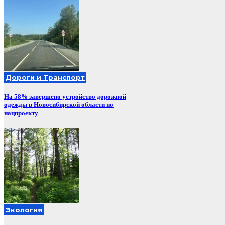
Дороги и Транспорт
На 58% завершено устройство дорожной
одежды в Новосибирской области по
нацпроекту
Экология