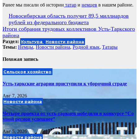
Ранее мы писали об истории
татар
и
немцев
в нашем районе.
Навигация
Новосибирская область получит 89,5 миллиардов
рублей из федерального бюджета
по
Итоги собрания трудовых коллективов Усть-Таркского
записям
района
Раздел:
Культура
Новости района
Темы:
Немцы
,
Новости района
,
Родной язык
,
Татары
Похожая запись
Сельское хозяйство
Усть-таркские аграрии приступили к уборочной страде
Авг 7, 2026
Новости района
Четыре проекта от усть-таркцев победили в конкурсе “Со
мной регион успешнее”
Авг 5, 2026
Новости района