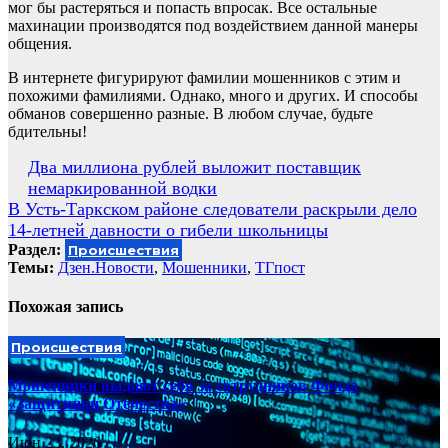
мог бы растеряться и попасть впросак. Все остальные
махинации производятся под воздействием данной манеры
общения.
В интернете фигурируют фамилии мошенников с этим и
похожими фамилиями. Однако, много и других. И способы
обманов совершенно разные. В любом случае, будьте
бдительны!
Навигация
Два миллиона рублей выложит поставщик
немаркированной водки
по
В Усть-Таркском районе следователи раскрыли дело
записям
14-летней давности о гибели школьницы
Раздел:
Происшествия
Темы:
Дзен.Новости
,
Мошенники
,
ТГпост
Похожая запись
Происшествия
Мошенники выдают себя за сотрудников Фонда
«Защитники Отечества»
Июн 23, 2026