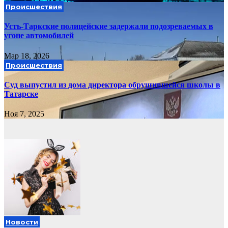
Происшествия
Усть-Таркские полицейские задержали подозреваемых в
угоне автомобилей
Мар 18, 2026
Происшествия
Суд выпустил из дома директора обрушившейся школы в
Татарске
Ноя 7, 2025
Новости