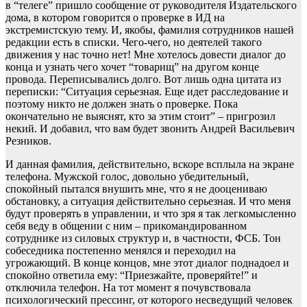
в “телеге” пришло сообщение от руководителя Издательского
дома, в котором говорится о проверке в ИД на
экстремистскую тему. И, якобы, фамилия сотрудников нашей
редакции есть в списки. Чего-чего, но деятелей такого
движения у нас точно нет! Мне хотелось довести диалог до
конца и узнать чего хочет “товарищ” на другом конце
провода. Переписывались долго. Вот лишь одна цитата из
переписки: “Ситуация серьезная. Еще идет расследование и
поэтому никто не должен знать о проверке. Пока
окончательно не выяснят, кто за этим стоит” – пригрозил
некий. И добавил, что вам будет звонить Андрей Васильевич
Резников.
И данная фамилия, действительно, вскоре всплыла на экране
телефона. Мужской голос, довольно убедительный,
спокойный пытался внушить мне, что я не дооцениваю
обстановку, а ситуация действительно серьезная. И что меня
будут проверять в управлении, и что зря я так легкомысленно
себя веду в общении с ним – прикомандированном
сотруднике из силовых структур и, в частности, ФСБ. Тон
собеседника постепенно менялся и переходил на
угрожающий. В конце концов, мне этот диалог поднадоел и
спокойно ответила ему: “Приезжайте, проверяйте!” и
отключила телефон. На тот момент я почувствовала
психологический прессинг, от которого несведущий человек