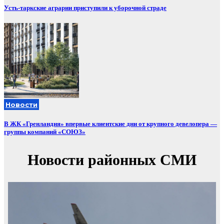
Усть-таркские аграрии приступили к уборочной страде
Новости
В ЖК «Гренландия» впервые клиентские дни от крупного девелопера —
группы компаний «СОЮЗ»