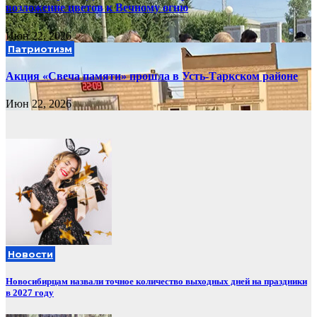
возложение цветов к Вечному огню
Июн 22, 2026
Патриотизм
Акция «Свеча памяти» прошла в Усть-Таркском районе
Июн 22, 2026
Новости
Новосибирцам назвали точное количество выходных дней на праздники
в 2027 году