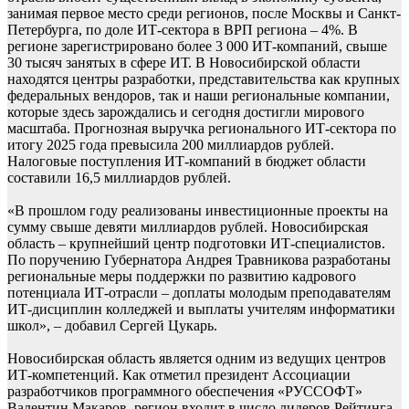
занимая первое место среди регионов, после Москвы и Санкт-
Петербурга, по доле ИТ-сектора в ВРП региона – 4%. В
регионе зарегистрировано более 3 000 ИТ-компаний, свыше
30 тысяч занятых в сфере ИТ. В Новосибирской области
находятся центры разработки, представительства как крупных
федеральных вендоров, так и наши региональные компании,
которые здесь зарождались и сегодня достигли мирового
масштаба. Прогнозная выручка регионального ИТ-сектора по
итогу 2025 года превысила 200 миллиардов рублей.
Налоговые поступления ИТ-компаний в бюджет области
составили 16,5 миллиардов рублей.
«В прошлом году реализованы инвестиционные проекты на
сумму свыше девяти миллиардов рублей. Новосибирская
область – крупнейший центр подготовки ИТ-специалистов.
По поручению Губернатора Андрея Травникова разработаны
региональные меры поддержки по развитию кадрового
потенциала ИТ-отрасли – доплаты молодым преподавателям
ИТ-дисциплин колледжей и выплаты учителям информатики
школ», – добавил Сергей Цукарь.
Новосибирская область является одним из ведущих центров
ИТ-компетенций. Как отметил президент Ассоциации
разработчиков программного обеспечения «РУССОФТ»
Валентин Макаров, регион входит в число лидеров Рейтинга