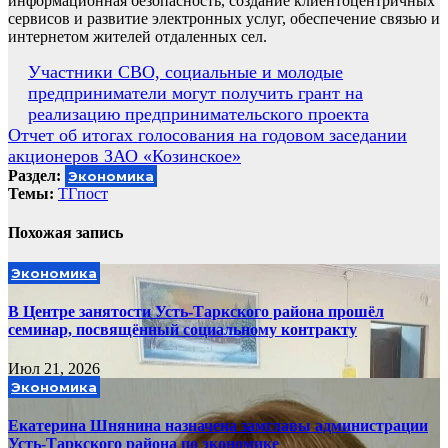
информационная безопасность, создание клиентоцентричных
сервисов и развитие электронных услуг, обеспечение связью и
интернетом жителей отдаленных сел.
Навигация
Участники СВО, социальные и молодые
предприниматели могут получить грант на
по
реализацию предпринимательского проекта
записям
Отчет об итогах голосования на годовом заседании
акционеров ЗАО «Козинское»
Раздел:
Экономика
Темы:
ТГпост
Похожая запись
Экономика
В Центре занятости Усть-Таркского района прошёл
семинар, посвящённый социальному контракту
Июл 21, 2026
Экономика
Екатерина Шнянина назначена замглавы администрации
Усть-Таркского района по экономике