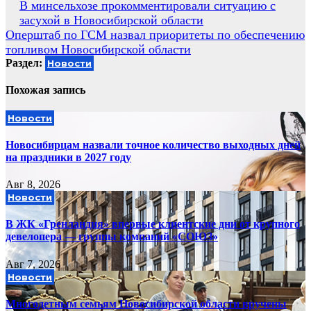
Навигация
В минсельхозе прокомментировали ситуацию с
засухой в Новосибирской области
по
Оперштаб по ГСМ назвал приоритеты по обеспечению
записям
топливом Новосибирской области
Раздел:
Новости
Похожая запись
Новости
Новосибирцам назвали точное количество выходных дней
на праздники в 2027 году
Авг 8, 2026
Новости
В ЖК «Гренландия» впервые клиентские дни от крупного
девелопера — группы компаний «СОЮЗ»
Авг 7, 2026
Новости
Многодетным семьям Новосибирской области вручены