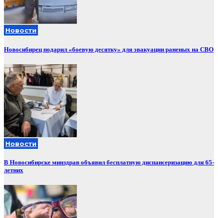
Новости
Новосибирец подарил «боевую десятку» для эвакуации раненых на СВО
Новости
В Новосибирске минздрав объявил бесплатную диспансеризацию для 65-
летних