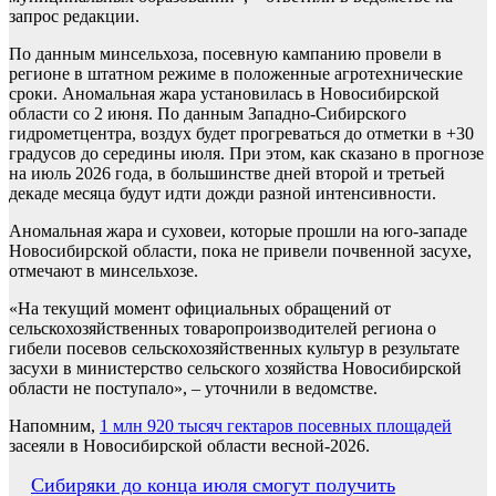
запрос редакции.
По данным минсельхоза, посевную кампанию провели в
регионе в штатном режиме в положенные агротехнические
сроки. Аномальная жара установилась в Новосибирской
области со 2 июня. По данным Западно-Сибирского
гидрометцентра, воздух будет прогреваться до отметки в +30
градусов до середины июля. При этом, как сказано в прогнозе
на июль 2026 года, в большинстве дней второй и третьей
декаде месяца будут идти дожди разной интенсивности.
Аномальная жара и суховеи, которые прошли на юго-западе
Новосибирской области, пока не привели почвенной засухе,
отмечают в минсельхозе.
«На текущий момент официальных обращений от
сельскохозяйственных товаропроизводителей региона о
гибели посевов сельскохозяйственных культур в результате
засухи в министерство сельского хозяйства Новосибирской
области не поступало», – уточнили в ведомстве.
Напомним,
1 млн 920 тысяч гектаров посевных площадей
засеяли в Новосибирской области весной-2026.
Навигация
Сибиряки до конца июля смогут получить