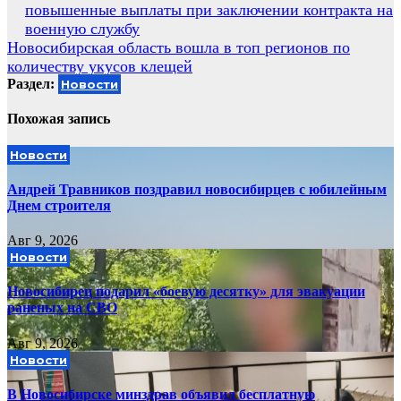
повышенные выплаты при заключении контракта на
по
военную службу
записям
Новосибирская область вошла в топ регионов по
количеству укусов клещей
Раздел:
Новости
Похожая запись
Новости
Андрей Травников поздравил новосибирцев с юбилейным
Днем строителя
Авг 9, 2026
Новости
Новосибирец подарил «боевую десятку» для эвакуации
раненых на СВО
Авг 9, 2026
Новости
В Новосибирске минздрав объявил бесплатную