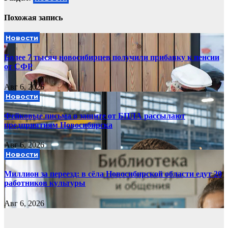
Похожая запись
Новости
Более 7 тысяч новосибирцев получили прибавку к пенсии
от СФР
Авг 6, 2026
Новости
Фейковые письма о защите от БПЛА рассылают
предприятиям Новосибирска
Авг 6, 2026
Новости
Миллион за переезд: в сёла Новосибирской области едут 20
работников культуры
Авг 6, 2026