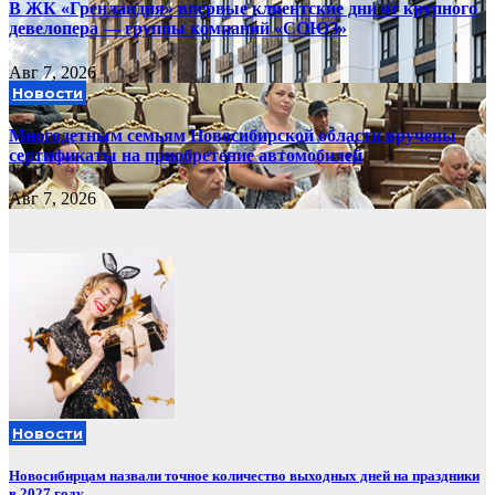
В ЖК «Гренландия» впервые клиентские дни от крупного
девелопера — группы компаний «СОЮЗ»
Авг 7, 2026
Новости
Многодетным семьям Новосибирской области вручены
сертификаты на приобретение автомобилей
Авг 7, 2026
Новости
Новосибирцам назвали точное количество выходных дней на праздники
в 2027 году