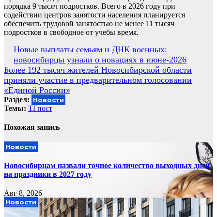
порядка 9 тысяч подростков. Всего в 2026 году при
содействии центров занятости населения планируется
обеспечить трудовой занятостью не менее 11 тысяч
подростков в свободное от учебы время.
Навигация
Новые выплаты семьям и ДНК военных:
новосибирцы узнали о новациях в июне-2026
по
Более 192 тысяч жителей Новосибирской области
записям
приняли участие в предварительном голосовании
«Единой России»
Раздел:
Новости
Темы:
ТГпост
Похожая запись
Новости
Новосибирцам назвали точное количество выходных дней
на праздники в 2027 году
Авг 8, 2026
Новости