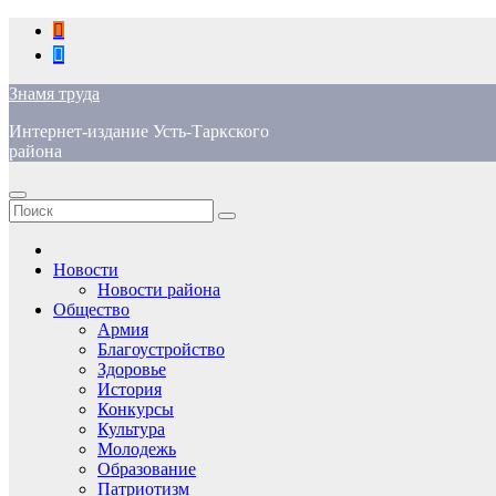
Перейти
к
содержимому
Знамя труда
Интернет-издание Усть-Таркского
района
Новости
Новости района
Общество
Армия
Благоустройство
Здоровье
История
Конкурсы
Культура
Молодежь
Образование
Патриотизм