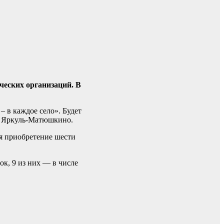
ческих организаций. В
 в каждое село». Будет
 и Яркуль-Матюшкино.
я приобретение шести
ок, 9 из них — в числе