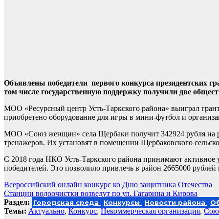
Объявлены победители первого конкурса президентских гра
том числе государственную поддержку получили две общест
МОО «Ресурсный центр Усть-Таркского района» выиграл грант 
приобретено оборудование для игры в мини-футбол и организ
МОО «Союз женщин» села Щербаки получит 342924 рубля на ре
тренажеров. Их установят в помещении Щербаковского сельског
С 2018 года НКО Усть-Таркского района принимают активное уч
победителей. Это позволило привлечь в район 2665000 рублей
Навигация
Всероссийский онлайн конкурс ко Дню защитника Отечества
Станции водоочистки возведут по ул. Гагарина и Кирова
по
Раздел:
Городская среда
Конкурсы
Новости района
О
записям
Темы:
Актуально
,
Конкурс
,
Некоммерческая организация
,
Сою