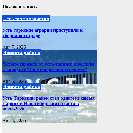
Похожая запись
Сельское хозяйство
Усть-таркские аграрии приступили к
уборочной страде
Авг 7, 2026
Новости района
Четыре проекта от усть-таркцев победили
в конкурсе “Со мной регион успешнее”
Авг 5, 2026
Новости района
Усть-Таркский район стал одним из самых
жарких в Новосибирской области в
июле-2026
Авг 4, 2026