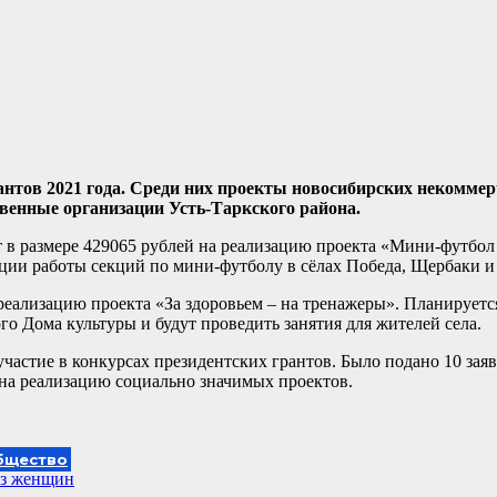
нтов 2021 года. Среди них проекты новосибирских некоммер
венные организации Усть-Таркского района.
в размере 429065 рублей на реализацию проекта «Мини-футбол –
ации работы секций по мини-футболу в сёлах Победа, Щербаки
ализацию проекта «За здоровьем – на тренажеры». Планируетс
о Дома культуры и будут проведить занятия для жителей села.
астие в конкурсах президентских грантов. Было подано 10 заяв
 на реализацию социально значимых проектов.
бщество
з женщин