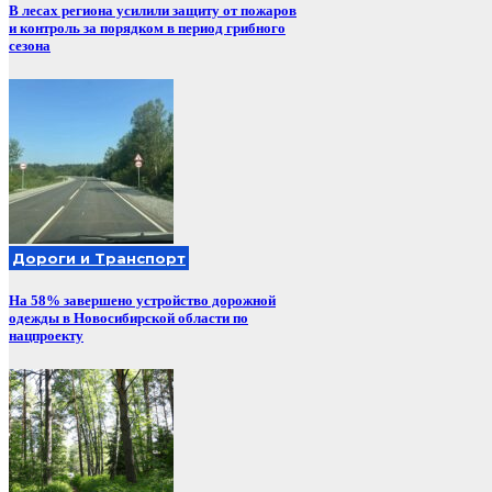
В лесах региона усилили защиту от пожаров
и контроль за порядком в период грибного
сезона
Дороги и Транспорт
На 58% завершено устройство дорожной
одежды в Новосибирской области по
нацпроекту