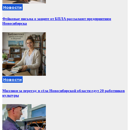
Новости
Фейковые письма о защите от БПЛА рассылают предприятиям
Новосибирска
Новости
Миллион за переезд: в сёла Новосибирской области едут 20 работников
культуры