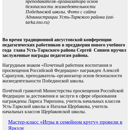
преподавателя–организатора основ
безопасности жизнедеятельности
Побединской школы. Фото с сайта
Администрации Усть-Таркского района (ust-
tarka.nso.ru)
Во время традиционной августовской конференции
педагогических работников в преддверии нового учебного
года глава Усть-Таркского района Сергей Синяев вручил
заслуженные награды педагогам района.
Нагрудным знаком «Почетный работник воспитания и
просвещения Российской Федерации» награжден Алексей
Сарапулов, преподаватель–организатор основ безопасности
жизнедеятельности Побединской школы.
Почётной грамотой Министерства просвещения Российской
Федерации за достижения и заслуги в сфере образования
награждены Лариса Умрихина, учитель начальных классов
Усть-Таркской школы и Наталья Щербакова, учитель
начальных классов Щербаковской школы.
Навигация
Мастер-класс «Игры в семейном кругу» провели в
Яркуле