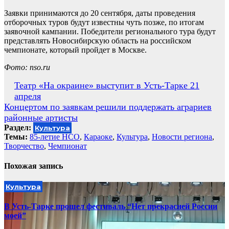
Заявки принимаются до 20 сентября, даты проведения
отборочных туров будут известны чуть позже, по итогам
заявочной кампании. Победители регионального тура будут
представлять Новосибирскую область на российском
чемпионате, который пройдет в Москве.
Фото: nso.ru
Навигация
Театр «На окраине» выступит в Усть-Тарке 21
апреля
по
Концертом по заявкам решили поддержать аграриев
записям
районные артисты
Раздел:
Культура
Темы:
85-летие НСО
,
Караоке
,
Культура
,
Новости региона
,
Творчество
,
Чемпионат
Похожая запись
Культура
В Усть-Тарке прошел фестиваль “Нет прекрасней России
моей”