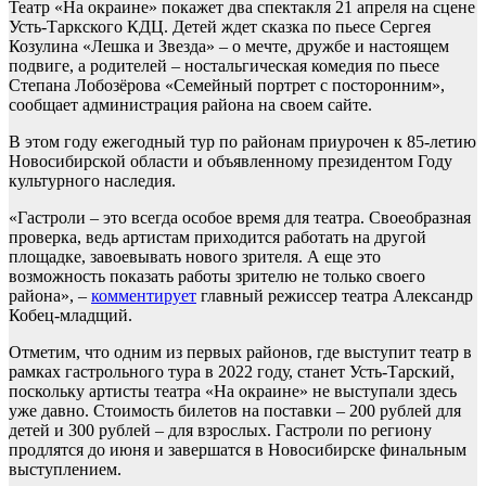
Театр «На окраине» покажет два спектакля 21 апреля на сцене
Усть-Таркского КДЦ. Детей ждет сказка по пьесе Сергея
Козулина «Лешка и Звезда» – о мечте, дружбе и настоящем
подвиге, а родителей – ностальгическая комедия по пьесе
Степана Лобозёрова «Семейный портрет с посторонним»,
сообщает администрация района на своем сайте.
В этом году ежегодный тур по районам приурочен к 85-летию
Новосибирской области и объявленному президентом Году
культурного наследия.
«Гастроли – это всегда особое время для театра. Своеобразная
проверка, ведь артистам приходится работать на другой
площадке, завоевывать нового зрителя. А еще это
возможность показать работы зрителю не только своего
района», –
комментирует
главный режиссер театра Александр
Кобец-младщий.
Отметим, что одним из первых районов, где выступит театр в
рамках гастрольного тура в 2022 году, станет Усть-Тарский,
поскольку артисты театра «На окраине» не выступали здесь
уже давно. Стоимость билетов на поставки – 200 рублей для
детей и 300 рублей – для взрослых. Гастроли по региону
продлятся до июня и завершатся в Новосибирске финальным
выступлением.