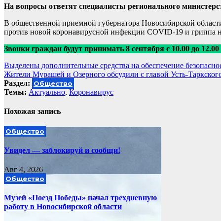
На вопросы ответят специалисты регионального министерс
В общественной приемной губернатора Новосибирской области
против новой коронавирусной инфекции COVID-19 и гриппа н
Звонки граждан будут принимать 8 сентября с 10.00 до 12.00
Навигация
Выделены дополнительные средства на обеспечение безопасно
Жители Мурашей и Озерного обсудили с главой Усть-Таркског
по
Раздел:
Общество
записям
Темы:
Актуально
,
Коронавирус
Похожая запись
Общество
Увидел — заблокируй и сообщи!
Авг 4, 2026
Общество
Музей «Поезд Победы» начал трехдневную
работу в Новосибирской области