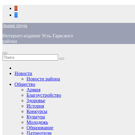
Перейти
к
содержимому
Знамя труда
Интернет-издание Усть-Таркского
района
Новости
Новости района
Общество
Армия
Благоустройство
Здоровье
История
Конкурсы
Культура
Молодежь
Образование
Патриотизм