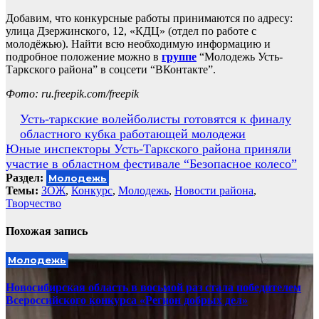
Добавим, что конкурсные работы принимаются по адресу:
улица Дзержинского, 12, «КДЦ» (отдел по работе с
молодёжью). Найти всю необходимую информацию и
подробное положение можно в
группе
“Молодежь Усть-
Таркского района” в соцсети “ВКонтакте”.
Фото: ru.freepik.com/freepik
Навигация
Усть-таркские волейболисты готовятся к финалу
областного кубка работающей молодежи
по
Юные инспекторы Усть-Таркского района приняли
записям
участие в областном фестивале “Безопасное колесо”
Раздел:
Молодежь
Темы:
ЗОЖ
,
Конкурс
,
Молодежь
,
Новости района
,
Творчество
Похожая запись
Молодежь
Новосибирская область в восьмой раз стала победителем
Всероссийского конкурса «Регион добрых дел»