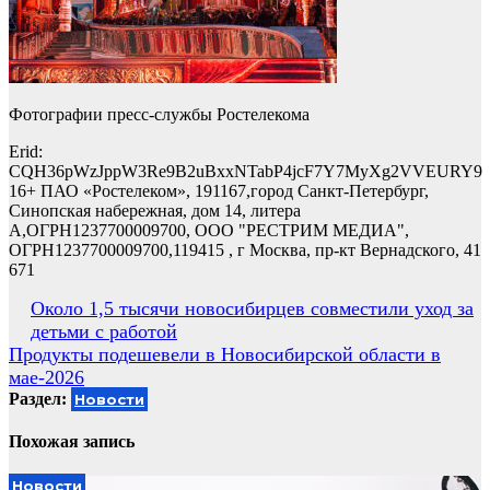
Фотографии пресс-службы Ростелекома
Erid:
CQH36pWzJppW3Re9B2uBxxNTabP4jcF7Y7MyXg2VVEURY9
16+ ПАО «Ростелеком», 191167,город Санкт-Петербург,
Синопская набережная, дом 14, литера
А,ОГРН1237700009700, ООО "РЕСТРИМ МЕДИА",
ОГРН1237700009700,119415 , г Москва, пр-кт Вернадского, 41
671
Навигация
Около 1,5 тысячи новосибирцев совместили уход за
детьми с работой
по
Продукты подешевели в Новосибирской области в
записям
мае-2026
Раздел:
Новости
Похожая запись
Новости