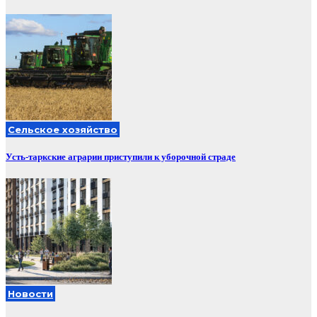
Сельское хозяйство
Усть-таркские аграрии приступили к уборочной страде
Новости