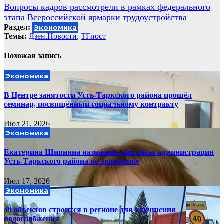
по
Вопросы кадров рассмотрели в рамках федерального
записям
этапа Всероссийской ярмарки трудоустройства
Раздел:
Экономика
Темы:
Дзен.Новости
,
ТГпост
Похожая запись
Экономика
В Центре занятости Усть-Таркского района прошёл
семинар, посвящённый социальному контракту
Июл 21, 2026
Экономика
Екатерина Шнянина назначена замглавы администрации
Усть-Таркского района по экономике
Июл 17, 2026
Экономика
49 объектов строится в регионе для улучшения
водоснабжения