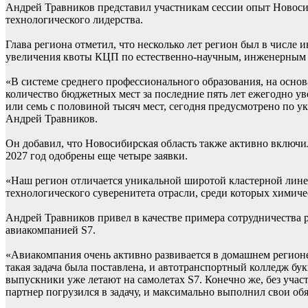
Андрей Травников представил участникам сессии опыт Новоси
технологического лидерства.
Глава региона отметил, что несколько лет регион был в числ
увеличения квоты КЦП по естественно-научным, инженерным 
«В системе среднего профессионального образования, на осно
количество бюджетных мест за последние пять лет ежегодно ув
или семь с половиной тысяч мест, сегодня предусмотрено по у
Андрей Травников.
Он добавил, что Новосибирская область также активно включил
2027 год одобрены еще четыре заявки.
«Наш регион отличается уникальной широтой кластерной лине
технологического суверенитета отрасли, среди которых химич
Андрей Травников привел в качестве примера сотрудничества
авиакомпанией S7.
«Авиакомпания очень активно развивается в домашнем регионе
такая задача была поставлена, и автотранспортный колледж бук
выпускники уже летают на самолетах S7. Конечно же, без учас
партнер погрузился в задачу, и максимально выполнил свои обя