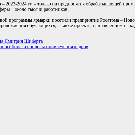
да – 2023-2024 гг. – только на предприятия обрабатывающей пр
сферы – около тысячи работников.
овой программы ярмарки посетили предприятие Росатома – Ново
ровождения обучающихся, а также проекте, направленном на ка
она Дмитрия Шиберта
овосибирска вопросы привлечения кадров