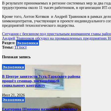
В результате принимаемых в регионе системных мер за два го
трудоустроены около 11 тысяч работников, в организации ИТ-
Кроме того, Антон Котяков и Андрей Травников в рамках дел
химконцентратов, участвующее в проекте индивидуального соп
предприятий технологического лидерства.
Навигация
Ситуация с бензином под пристальным вниманием главы рай
Андрей Травников обсудил на промышленных предприятиях Н
по
Раздел:
Экономика
записям
Темы:
ТГпост
Похожая запись
Экономика
В Центре занятости Усть-Таркского района
прошёл семинар, посвящённый
социальному контракту
Июл 21, 2026
Экономика
Екатерина Шнянина назначена замглавы