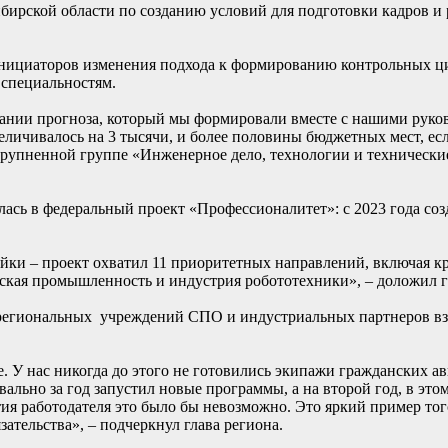
бирской области по созданию условий для подготовки кадров и 
е инициаторов изменения подхода к формированию контрольных ц
специальностям.
вании прогноза, который мы формировали вместе с нашими руко
еличивалось на 3 тысячи, и более половины бюджетных мест, ес
крупненной группе «Инженерное дело, технологии и технические
ась в федеральный проект «Профессионалитет»: с 2023 года созд
йки – проект охватил 11 приоритетных направлений, включая к
еская промышленность и индустрия робототехники», – доложил г
 региональных учреждений СПО и индустриальных партнеров вз
. У нас никогда до этого не готовились экипажи гражданских а
вально за год запустил новые программы, а на второй год, в этом
тия работодателя это было бы невозможно. Это яркий пример то
зательства», – подчеркнул глава региона.