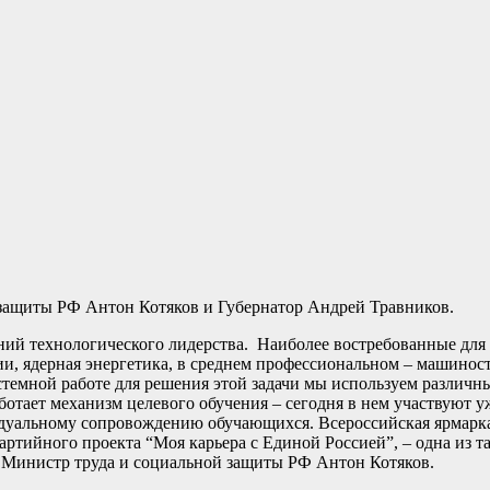
защиты РФ Антон Котяков и Губернатор Андрей Травников.
ий технологического лидерства. Наиболее востребованные для 
и, ядерная энергетика, в среднем профессиональном – машинос
истемной работе для решения этой задачи мы используем различ
ботает механизм целевого обучения – сегодня в нем участвуют уж
идуальному сопровождению обучающихся. Всероссийская ярмарка
ртийного проекта “Моя карьера с Единой Россией”, – одна из т
ал Министр труда и социальной защиты РФ Антон Котяков.