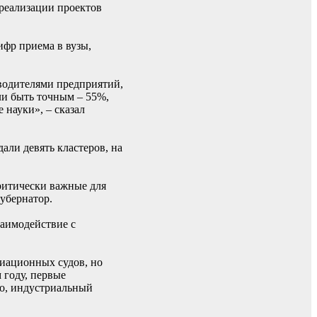
реализации проектов
ифр приема в вузы,
водителями предприятий,
ли быть точным – 55%,
 науки», – сказал
али девять кластеров, на
ритически важные для
убернатор.
аимодействие с
виационных судов, но
 году, первые
го, индустриальный