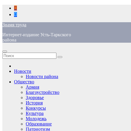
Перейти
к
содержимому
Знамя труда
Интернет-издание Усть-Таркского
района
Новости
Новости района
Общество
Армия
Благоустройство
Здоровье
История
Конкурсы
Культура
Молодежь
Образование
Патриотизм