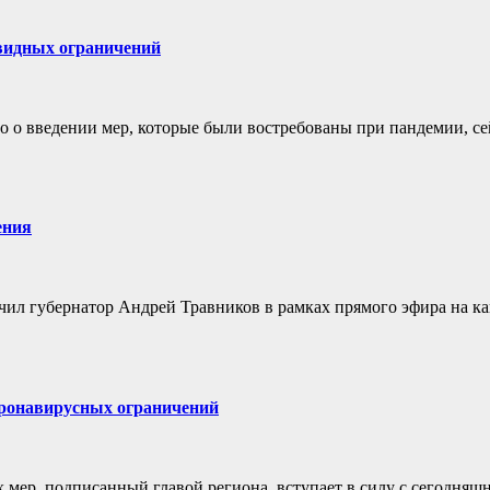
овидных ограничений
 но о введении мер, которые были востребованы при пандемии, се
ения
чил губернатор Андрей Травников в рамках прямого эфира на ка
оронавирусных ограничений
мер, подписанный главой региона, вступает в силу с сегодняш