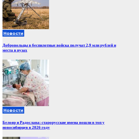
Новости
Добровольцы в беспилотные войска получат 2,9 млн рублей и
места в вузах
Новости
Белояр и Радослава: старорусские имена вошли в топ у
новосибирцев в 2026 году