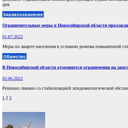
дня.
Здравоохранение
Ограничительные меры в Новосибирской области продлили
01.07.2022
Меры по защите населения в условиях режима повышенной гото
Общество
В Новосибирской области отменяются ограничения на запо
02.06.2022
Решение связано со стабилизацией эпидемиологической обста
Пагинация
1
2
3
записей