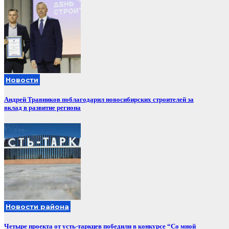
Новости
Андрей Травников поблагодарил новосибирских строителей за
вклад в развитие региона
Новости района
Четыре проекта от усть-таркцев победили в конкурсе “Со мной