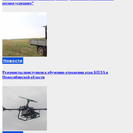
регион успешнее”
Новости
Резервисты приступили к обучению отражения атак БПЛА в
Новосибирской области