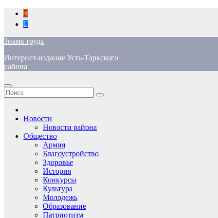
Перейти
к
содержимому
Знамя труда
Интернет-издание Усть-Таркского
района
Новости
Новости района
Общество
Армия
Благоустройство
Здоровье
История
Конкурсы
Культура
Молодежь
Образование
Патриотизм