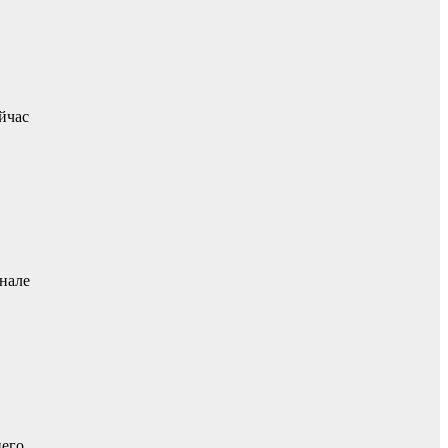
йчас
нале
него