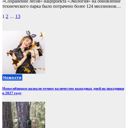
«Сохранение лесов» нацпроекта «Экология» на обновление
технического парка было потрачено более 124 миллионов…
Пагинация
2
13
1
…
записей
Новости
Новосибирцам назвали точное количество выходных дней на праздники
в 2027 году