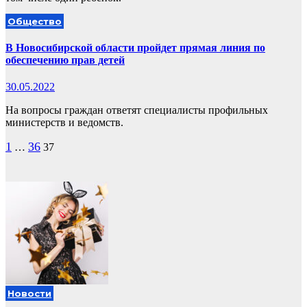
Общество
В Новосибирской области пройдет прямая линия по
обеспечению прав детей
30.05.2022
На вопросы граждан ответят специалисты профильных
министерств и ведомств.
Пагинация
1
36
…
37
записей
Новости