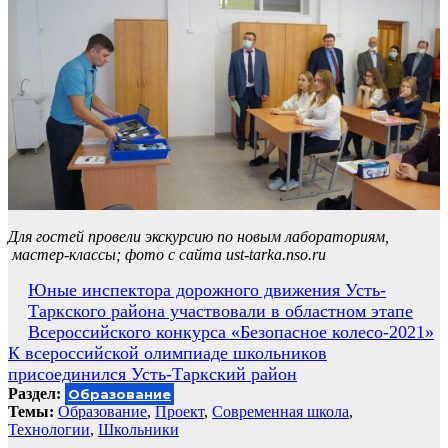
Для гостей провели экскурсию по новым лабораториям,
мастер-классы; фото с сайта ust-tarka.nso.ru
Навигация
Юные инспектора дорожного движения Усть-
Таркского района участвовали в областном этапе
по
Всероссийского конкурса «Безопасное колесо-2021»
записям
К всероссийской олимпиаде школьников
присоединился Усть-Таркский район
Раздел:
Образование
Темы:
Образование
,
Проект
,
Современная школа
,
Технологии
,
Школьники