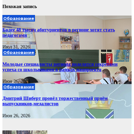
Похожая запись
Образование
Более 48 тысяч абитуриентов в регионе хотят стать
педагогами
Июл 31, 2026
Образование
Молодые специалисты региона поделятся секретами
успеха со школьниками в рамках нацпроекта
Июн 26, 2026
Образование
Дмитрий Шиберт провёл торжественный приём
выпускников-медалистов
Июн 26, 2026