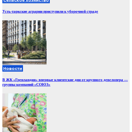
Усть-таркские аграрии приступили к уборочной страде
Новости
В ЖК «Гренландия» впервые клиентские дни от крупного девелопера —
группы компаний «СОЮЗ»