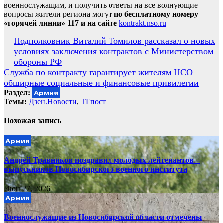
военнослужащим, и получить ответы на все волнующие
вопросы жители региона могут
по бесплатному номеру
«горячей линии» 117 и на сайте
kontrakt.nso.ru
Навигация
Подполковник Виталий Томилов рассказал о новых
условиях заключения контрактов с Министерством
по
обороны РФ
записям
Служба по контракту гарантирует жителям НСО
обширные социальные и финансовые привилегии
Раздел:
Армия
Темы:
Дзен.Новости
,
ТГпост
Похожая запись
Армия
Андрей Травников поздравил молодых лейтенантов –
выпускников Новосибирского военного института
Июн 27, 2026
Армия
Военнослужащие из Новосибирской области отмечены