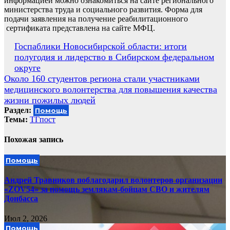
информацией можно ознакомиться на сайте регионального
министерства труда и социального развития. Форма для
подачи заявления на получение реабилитационного
сертификата представлена на сайте МФЦ.
Навигация
Госпаблики Новосибирской области: итоги
полугодия и лидерство в Сибирском федеральном
по
округе
записям
Около 160 студентов региона стали участниками
медицинского волонтерства для повышения качества
жизни пожилых людей
Раздел:
Помощь
Темы:
ТГпост
Похожая запись
Помощь
Андрей Травников поблагодарил волонтеров организации
«ZOV54» за помощь землякам-бойцам СВО и жителям
Донбасса
Июл 2, 2026
Помощь