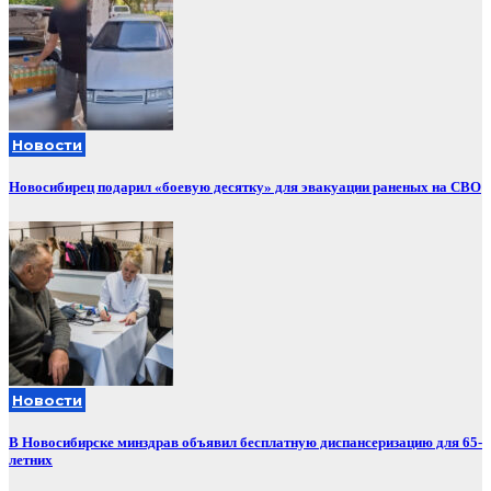
Новости
Новосибирец подарил «боевую десятку» для эвакуации раненых на СВО
Новости
В Новосибирске минздрав объявил бесплатную диспансеризацию для 65-
летних