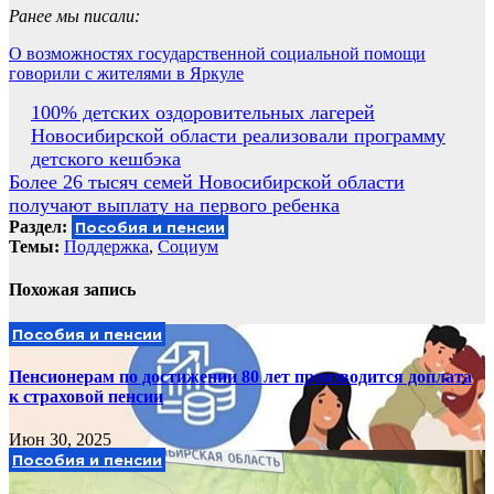
Ранее мы писали:
О возможностях государственной социальной помощи
говорили с жителями в Яркуле
Навигация
100% детских оздоровительных лагерей
Новосибирской области реализовали программу
по
детского кешбэка
записям
Более 26 тысяч семей Новосибирской области
получают выплату на первого ребенка
Раздел:
Пособия и пенсии
Темы:
Поддержка
,
Социум
Похожая запись
Пособия и пенсии
Пенсионерам по достижении 80 лет производится доплата
к страховой пенсии
Июн 30, 2025
Пособия и пенсии