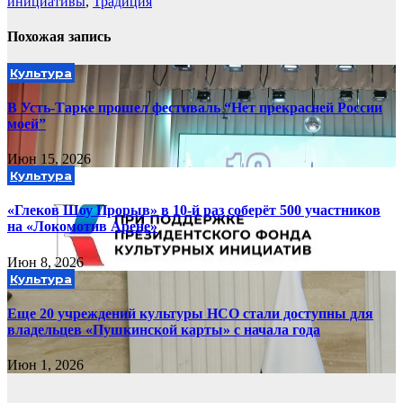
инициативы
,
Традиция
Похожая запись
Культура
В Усть-Тарке прошел фестиваль “Нет прекрасней России
моей”
Июн 15, 2026
Культура
«Глеков Шоу Прорыв» в 10-й раз соберёт 500 участников
на «Локомотив Арене»
Июн 8, 2026
Культура
Еще 20 учреждений культуры НСО стали доступны для
владельцев «Пушкинской карты» с начала года
Июн 1, 2026