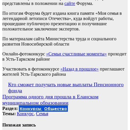
представлены в положении на
сайте
Форума.
По итогам Форума будет издана книга памяти «Моя семья в
легендарной летописи Отечества», куда войдут работы,
прошедшие публичную презентацию и получившие
положительное заключение экспертов.
По материалам сайта Министерства труда и социального
развития Новосибирской области
Онлайн-фотоконкурс
«Семьи счастливые моменты»
проходит
в Усть-Таркском районе
Участвовать в фотоконкурсе
«Назад в прошлое»
приглашают
жителей Усть-Таркского района
Навигация
Кто сможет получать новые выплаты Пенсионного
фонда
по
Программа одного дня прошла в Еланском
записям
муниципальном образовании
Раздел:
Конкурсы
Общество
Темы:
Конкурс
,
Семья
Похожая запись