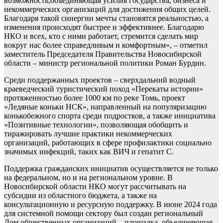
возможность,объединяющая усилия государства, бизнеса и
некоммерческих организаций для достижения общих целей.
Благодаря такой синергии мечты становятся реальностью, а
изменения происходят быстрее и эффективнее. Благодарю
НКО и всех, кто с ними работает, стремится сделать мир
вокруг нас более справедливым и комфортным», – отметил
заместитель Председателя Правительства Новосибирской
области – министр региональной политики Роман Бурдин.
Среди поддержанных проектов – сверхдальний водный
краеведческий туристический поход «Перекаты истории»
протяженностью более 1000 км по реке Томь, проект
«Ледяные коньки НСК», направленный на популяризацию
конькобежного спорта среди подростков, а также инициатива
«Позитивные технологии», позволяющая обобщить и
тиражировать лучшие практики некоммерческих
организаций, работающих в сфере профилактики социально
значимых инфекций, таких как ВИЧ и гепатит С.
Поддержка гражданских инициатив осуществляется не только
на федеральном, но и на региональном уровне. В
Новосибирской области НКО могут рассчитывать на
субсидии из областного бюджета, а также на
консультационную и ресурсную поддержку. В июне 2024 года
для системной помощи сектору был создан региональный
Дом общественных организаций – площадка, объединяющая