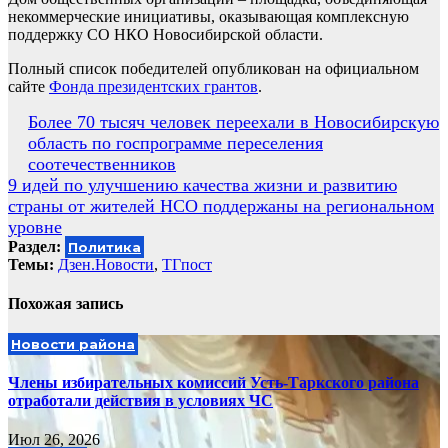
некоммерческие инициативы, оказывающая комплексную
поддержку СО НКО Новосибирской области.
Полный список победителей опубликован на официальном
сайте
Фонда президентских грантов
.
Навигация
Более 70 тысяч человек переехали в Новосибирскую
область по госпрограмме переселения
по
соотечественников
записям
9 идей по улучшению качества жизни и развитию
страны от жителей НСО поддержаны на региональном
уровне
Раздел:
Политика
Темы:
Дзен.Новости
,
ТГпост
Похожая запись
Новости района
Члены избирательных комиссий Усть-Таркского района
отработали действия в условиях ЧС
Июл 26, 2026